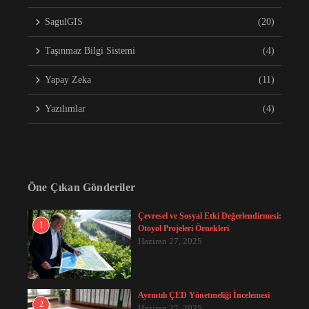
SagulGIS
(20)
Taşınmaz Bilgi Sistemi
(4)
Yapay Zeka
(11)
Yazılımlar
(4)
Öne Çıkan Gönderiler
Çevresel ve Sosyal Etki Değerlendirmesi:
1
Otoyol Projeleri Örnekleri
Haziran 27, 2025
Ayrıntılı ÇED Yönetmeliği İncelemesi
2
Haziran 27, 2025