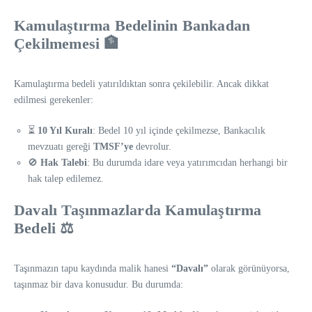
Kamulaştırma Bedelinin Bankadan
Çekilmemesi 🏦
Kamulaştırma bedeli yatırıldıktan sonra çekilebilir. Ancak dikkat
edilmesi gerekenler:
⏳
10 Yıl Kuralı
: Bedel 10 yıl içinde çekilmezse, Bankacılık
mevzuatı gereği
TMSF’ye
devrolur.
🚫
Hak Talebi
: Bu durumda idare veya yatırımcıdan herhangi bir
hak talep edilemez.
Davalı Taşınmazlarda Kamulaştırma
Bedeli ⚖️
Taşınmazın tapu kaydında malik hanesi
“Davalı”
olarak görünüyorsa,
taşınmaz bir dava konusudur. Bu durumda: