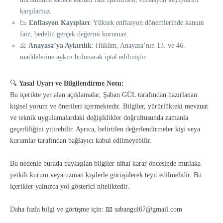
karşılamaz.
📉
Enflasyon Kayıpları
: Yüksek enflasyon dönemlerinde kanuni
faiz, bedelin gerçek değerini korumaz.
⚖️
Anayasa’ya Aykırılık
: Hüküm, Anayasa’nın 13. ve 46.
maddelerine aykırı bulunarak iptal edilmiştir.
🔍
Yasal Uyarı ve Bilgilendirme Notu:
Bu içerikte yer alan açıklamalar, Şaban GÜL tarafından hazırlanan
kişisel yorum ve önerileri içermektedir. Bilgiler, yürürlükteki mevzuat
ve teknik uygulamalardaki değişiklikler doğrultusunda zamanla
geçerliliğini yitirebilir. Ayrıca, belirtilen değerlendirmeler kişi veya
kurumlar tarafından bağlayıcı kabul edilmeyebilir.
Bu nedenle burada paylaşılan bilgiler nihai karar öncesinde mutlaka
yetkili kurum veya uzman kişilerle görüşülerek teyit edilmelidir. Bu
içerikler yalnızca yol gösterici niteliktedir.
Daha fazla bilgi ve görüşme için: 📧 sabangul67@gmail.com