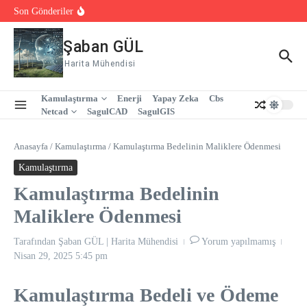
İçeriğe atla
18. Yüzbinlerce veri ve Tek Sistem
Son Gönderiler
19.SagulGIS ile Tek Yerden Yönetim
20.Kurumsallık ve Profesyonel Yönetim İçin Çözüm:
SagulGIS
Şaban GÜL
Harita Mühendisi
Kamulaştırma
Enerji
Yapay Zeka
Cbs
Netcad
SagulCAD
SagulGIS
Anasayfa
/
Kamulaştırma
/
Kamulaştırma Bedelinin Maliklere Ödenmesi
Kamulaştırma
Kamulaştırma Bedelinin
Maliklere Ödenmesi
Tarafından
Şaban GÜL | Harita Mühendisi
Yorum yapılmamış
Nisan 29, 2025
5:45 pm
Kamulaştırma Bedeli ve Ödeme