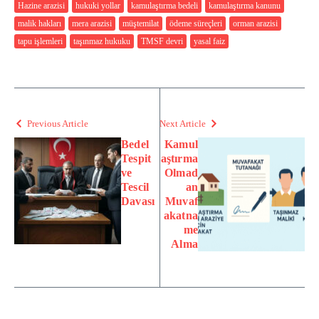
Hazine arazisi
hukuki yollar
kamulaştırma bedeli
kamulaştırma kanunu
malik hakları
mera arazisi
müştemilat
ödeme süreçleri
orman arazisi
tapu işlemleri
taşınmaz hukuku
TMSF devri
yasal faiz
Previous Article
Next Article
Bedel
Kamul
Tespit
aştırma
ve
Olmad
Tescil
an
Davası
Muvaf
akatna
me
Alma