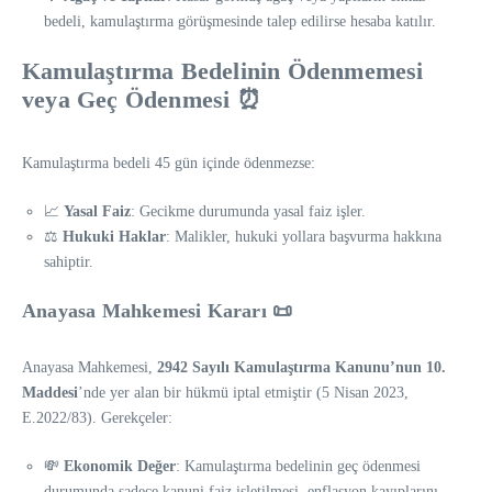
bedeli, kamulaştırma görüşmesinde talep edilirse hesaba katılır.
Kamulaştırma Bedelinin Ödenmemesi
veya Geç Ödenmesi ⏰
Kamulaştırma bedeli 45 gün içinde ödenmezse:
📈
Yasal Faiz
: Gecikme durumunda yasal faiz işler.
⚖️
Hukuki Haklar
: Malikler, hukuki yollara başvurma hakkına
sahiptir.
Anayasa Mahkemesi Kararı 📜
Anayasa Mahkemesi,
2942 Sayılı Kamulaştırma Kanunu’nun 10.
Maddesi
’nde yer alan bir hükmü iptal etmiştir (5 Nisan 2023,
E.2022/83). Gerekçeler:
💸
Ekonomik Değer
: Kamulaştırma bedelinin geç ödenmesi
durumunda sadece kanuni faiz işletilmesi, enflasyon kayıplarını