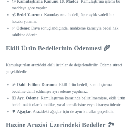
📜
Kamulaştırma Kanunu 18. Madde
: Kamulaştırma işlemi bu
maddeye göre yapılır.
💰
Bedel Yatırımı
: Kamulaştırma bedeli, üçer aylık vadeli bir
hesaba yatırılır.
✅
Ödeme
: Dava sonuçlandığında, mahkeme kararıyla bedel hak
sahibine ödenir.
Ekili Ürün Bedellerinin Ödenmesi 🌾
Kamulaştırılan arazideki ekili ürünler de değerlendirilir. Ödeme süreci
şu şekildedir:
🌱
Dahil Edilme Durumu
: Ekili ürün bedeli, kamulaştırma
bedeline dahil edilmişse ayrı ödeme yapılmaz.
💵
Ayrı Ödeme
: Kamulaştırma kararında belirtilmemişse, ekili ürün
bedeli nakit olarak malike, yasal temsilcisine veya kiracıya ödenir.
🌳
Ağaçlar
: Arazideki ağaçlar için de aynı kurallar geçerlidir.
Hazine Arazisi Üzerindeki Bedeller 🏞️