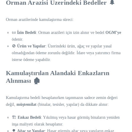
Orman Arazisi Üzerindeki Bedeller 🌲
a Aracı
Orman arazilerinde kamulaştırma süreci:
📜
İzin Bedeli
: Orman arazileri için izin alınır ve bedel
OGM’ye
ödenir.
🚫
Ürün ve Yapılar
: Üzerindeki ürün, ağaç ve yapılar yasal
olmadığından ödeme zorunlu değildir. İdare veya yatırımcı firma
isterse ödeme yapabilir.
Kamulaştırılan Alandaki Enkazların
Alınması 🏚️
Kamulaştırma bedeli hesaplanırken taşınmazın sadece zemin değeri
değil,
müştemilat
(binalar, tesisler, yapılar) da dikkate alınır:
🏗️
Enkaz Bedeli
: Yıkılmış veya hasar görmüş binaların yeniden
inşa maliyeti olarak hesaplanır.
🌳
Ağaç ve Yapılar
: Hasar görmüş ağaç veya yapıların enkaz