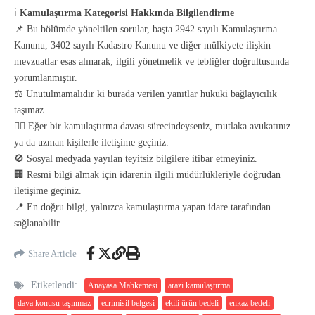
ℹ️
Kamulaştırma Kategorisi Hakkında Bilgilendirme
📌 Bu bölümde yöneltilen sorular, başta 2942 sayılı Kamulaştırma
Kanunu, 3402 sayılı Kadastro Kanunu ve diğer mülkiyete ilişkin
mevzuatlar esas alınarak; ilgili yönetmelik ve tebliğler doğrultusunda
yorumlanmıştır.
⚖️ Unutulmamalıdır ki burada verilen yanıtlar hukuki bağlayıcılık
taşımaz.
👨‍⚖️ Eğer bir kamulaştırma davası sürecindeyseniz, mutlaka avukatınız
ya da uzman kişilerle iletişime geçiniz.
🚫 Sosyal medyada yayılan teyitsiz bilgilere itibar etmeyiniz.
🏢 Resmi bilgi almak için idarenin ilgili müdürlükleriyle doğrudan
iletişime geçiniz.
📍 En doğru bilgi, yalnızca kamulaştırma yapan idare tarafından
sağlanabilir.
Share Article
Etiketlendi:
Anayasa Mahkemesi
arazi kamulaştırma
dava konusu taşınmaz
ecrimisil belgesi
ekili ürün bedeli
enkaz bedeli