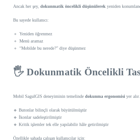
Ancak her şey,
dokunmatik öncelikli düşünülerek
yeniden konumlandı
Bu sayede kullanıcı:
Yeniden öğrenmez
Menü aramaz
“Mobilde bu nerede?” diye düşünmez
🖐️ Dokunmatik Öncelikli Ta
Mobil SagulGIS deneyiminin temelinde
dokunma ergonomisi
yer alır.
🔹 Butonlar bilinçli olarak büyütülmüştür
🔹 İkonlar sadeleştirilmiştir
🔹 Kritik işlemler tek elle yapılabilir hâle getirilmiştir
Özellikle sahada çalışan kullanıcılar için: