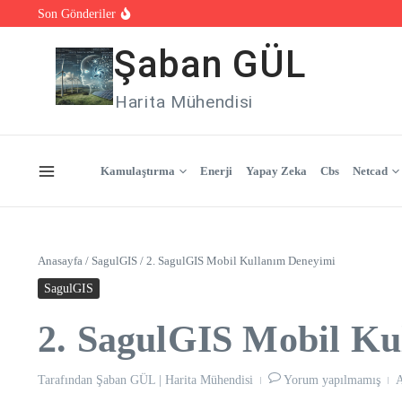
İçeriğe atla
Son Gönderiler
18. Yüzbinlerce veri ve Tek Sistem
19.SagulGIS ile Tek Yerden Yönetim
20.Kurumsallık ve Profesyonel Yönetim İçin Çözüm: Sagul
Şaban GÜL
Harita Mühendisi
Kamulaştırma
Enerji
Yapay Zeka
Cbs
Netcad
Anasayfa
/
SagulGIS
/
2. SagulGIS Mobil Kullanım Deneyimi
SagulGIS
2. SagulGIS Mobil Ku
Tarafından
Şaban GÜL | Harita Mühendisi
Yorum yapılmamış
A