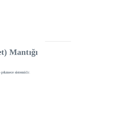
t) Mantığı
t çekmece sistemi
dir.