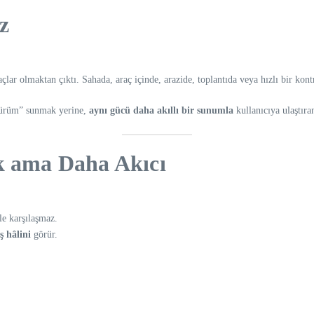
z
lar olmaktan çıktı. Sahada, araç içinde, arazide, toplantıda veya hızlı bir kon
 sürüm” sunmak yerine,
aynı gücü daha akıllı bir sunumla
kullanıcıya ulaştıra
ık ama Daha Akıcı
le karşılaşmaz.
ş hâlini
görür.