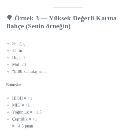
🌳
Örnek 3 — Yüksek Değerli Karma
Bahçe (Senin örneğin)
58 ağaç
13 tür
High=1
Mid=23
%100 kamulaştırma
Bonuslar:
HIGH = +1
MID = +1
Yoğunluk = +1.5
Çeşitlilik = +1
= +4.5 puan