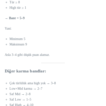
Tür ≥ 8
High tür ≥ 1
→
Bant = 5–9
Yani:
Minimum 5
Maksimum 9
Asla 3–4 gibi düşük puan alamaz.
Diğer karma bandlar:
Çok türlülük ama high yok → 3–8
Low+Mid karma → 2–7
Saf Mid → 2–8
Saf Low → 1–5
Saf High → 4–10