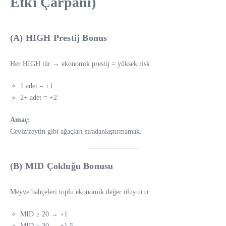
Etki Çarpanı)
(A) HIGH Prestij Bonus
Her HIGH tür → ekonomik prestij = yüksek risk
1 adet = +1
2+ adet = +2
Amaç:
Ceviz/zeytin gibi ağaçları sıradanlaştırmamak.
(B) MID Çokluğu Bonusu
Meyve bahçeleri toplu ekonomik değer oluşturur.
MID ≥ 20 → +1
MID ≥ 30 → +1.5