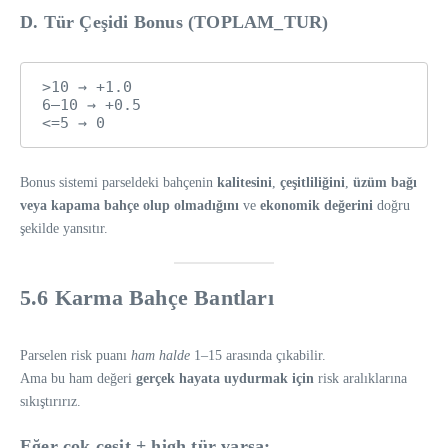
D. Tür Çeşidi Bonus (TOPLAM_TUR)
>10 → +1.0

6–10 → +0.5

Bonus sistemi parseldeki bahçenin
kalitesini
,
çeşitliliğini
,
üzüm bağı
veya kapama bahçe olup olmadığını
ve
ekonomik değerini
doğru
şekilde yansıtır.
5.6 Karma Bahçe Bantları
Parselen risk puanı
ham halde
1–15 arasında çıkabilir.
Ama bu ham değeri
gerçek hayata uydurmak için
risk aralıklarına
sıkıştırırız.
Eğer çok çeşit + high tür varsa: