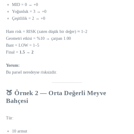
MID = 0 → +0
Yoğunluk = 3 → +0
Çeşitlilik = 2 → +0
Ham risk = RISK (zaten düşük bir değer) ≈ 1–2
Geometri etkisi = %10 → çarpan 1.00
Bant = LOW = 1–5
Final =
1.5 → 2
Yorum:
Bu parsel neredeyse risksizdir.
🍑
Örnek 2 — Orta Değerli Meyve
Bahçesi
Tür:
10 armut