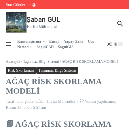
İçeriğe atla
18. Yüzbinlerce veri ve Tek Sistem
Son Gönderiler
19.SagulGIS ile Tek Yerden Yönetim
20.Kurumsallık ve Profesyonel Yönetim İçin Çözüm:
SagulGIS
Şaban GÜL
Harita Mühendisi
Kamulaştırma
Enerji
Yapay Zeka
Cbs
Netcad
SagulCAD
SagulGIS
Anasayfa
/
Taşınmaz Bilgi Sistemi
/
AĞAÇ RİSK SKORLAMA MODELİ
Risk Skorlaması
Taşınmaz Bilgi Sistemi
AĞAÇ RİSK SKORLAMA
MODELİ
Tarafından
Şaban GÜL | Harita Mühendisi
Yorum yapılmamış
Kasım 23, 2025
6:51 am
📘
AĞAÇ RİSK SKORLAMA