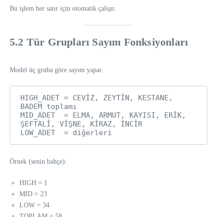
Bu işlem her satır için otomatik çalışır.
5.2 Tür Grupları Sayım Fonksiyonları
Model üç gruba göre sayım yapar:
HIGH_ADET = CEVİZ, ZEYTİN, KESTANE, 
BADEM toplamı  

MID_ADET  = ELMA, ARMUT, KAYISI, ERİK, 
ŞEFTALİ, VİŞNE, KİRAZ, İNCİR  

Örnek (senin bahçe):
HIGH = 1
MID = 23
LOW = 34
TOPLAM = 58