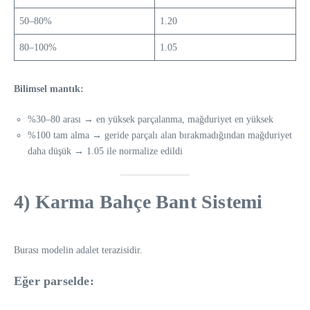
50–80%
1.20
80–100%
1.05
Bilimsel mantık:
%30–80 arası → en yüksek parçalanma, mağduriyet en yüksek
%100 tam alma → geride parçalı alan bırakmadığından mağduriyet
daha düşük → 1.05 ile normalize edildi
4) Karma Bahçe Bant Sistemi
Burası modelin adalet terazisidir.
Eğer parselde: