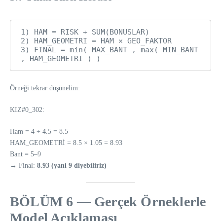
1) HAM = RISK + SUM(BONUSLAR)

2) HAM_GEOMETRI = HAM × GEO_FAKTOR

3) FINAL = min( MAX_BANT , max( MIN_BANT 
Örneği tekrar düşünelim:
KIZ#0_302:
Ham = 4 + 4.5 = 8.5
HAM_GEOMETRİ = 8.5 × 1.05 = 8.93
Bant = 5–9
→ Final:
8.93 (yani 9 diyebiliriz)
BÖLÜM 6 — Gerçek Örneklerle
Model Açıklaması