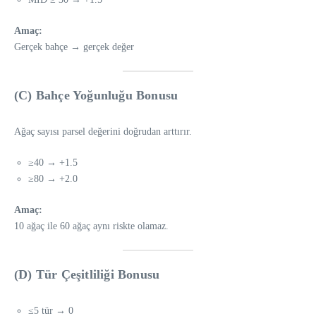
Amaç:
Gerçek bahçe → gerçek değer
(C) Bahçe Yoğunluğu Bonusu
Ağaç sayısı parsel değerini doğrudan arttırır.
≥40 → +1.5
≥80 → +2.0
Amaç:
10 ağaç ile 60 ağaç aynı riskte olamaz.
(D) Tür Çeşitliliği Bonusu
≤5 tür → 0