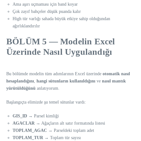
Ama aşırı uçmaması için band koyar
Çok zayıf bahçeler düşük puanda kalır
High tür varlığı sahada büyük etkiye sahip olduğundan
ağırlıklandırılır
BÖLÜM 5 — Modelin Excel
Üzerinde Nasıl Uygulandığı
Bu bölümde modelin tüm adımlarının Excel üzerinde
otomatik nasıl
hesaplandığını
,
hangi sütunların kullanıldığını
ve
nasıl mantık
yürütüldüğünü
anlatıyorum.
Başlangıçta elimizde şu temel sütunlar vardı:
GIS_ID
→ Parsel kimliği
AGACLAR
→ Ağaçların alt satır formatında listesi
TOPLAM_AGAC
→ Parseldeki toplam adet
TOPLAM_TUR
→ Toplam tür sayısı