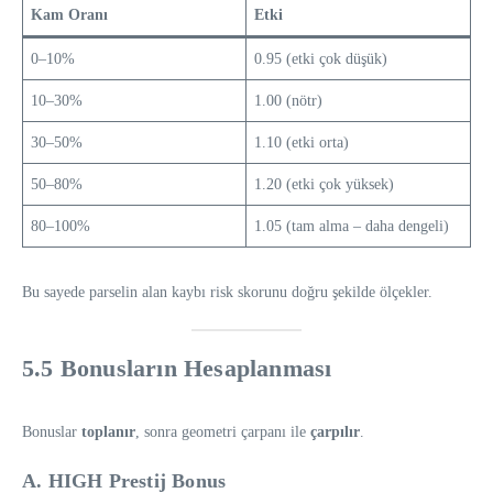
Kam Oranı
Etki
0–10%
0.95 (etki çok düşük)
10–30%
1.00 (nötr)
30–50%
1.10 (etki orta)
50–80%
1.20 (etki çok yüksek)
80–100%
1.05 (tam alma – daha dengeli)
Bu sayede parselin alan kaybı risk skorunu doğru şekilde ölçekler.
5.5 Bonusların Hesaplanması
Bonuslar
toplanır
, sonra geometri çarpanı ile
çarpılır
.
A. HIGH Prestij Bonus