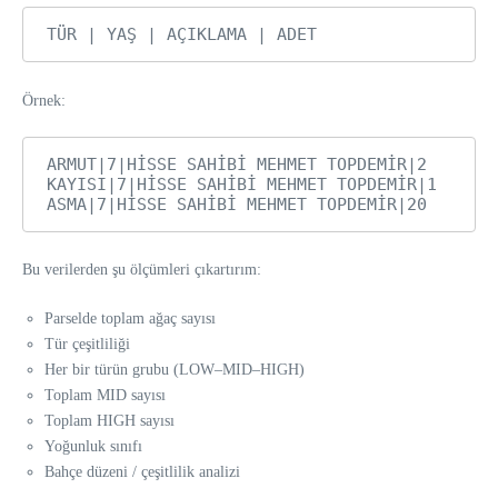
a Aracı
Örnek:
ARMUT|7|HİSSE SAHİBİ MEHMET TOPDEMİR|2

KAYISI|7|HİSSE SAHİBİ MEHMET TOPDEMİR|1

Bu verilerden şu ölçümleri çıkartırım:
Parselde toplam ağaç sayısı
Tür çeşitliliği
Her bir türün grubu (LOW–MID–HIGH)
Toplam MID sayısı
Toplam HIGH sayısı
Yoğunluk sınıfı
Bahçe düzeni / çeşitlilik analizi