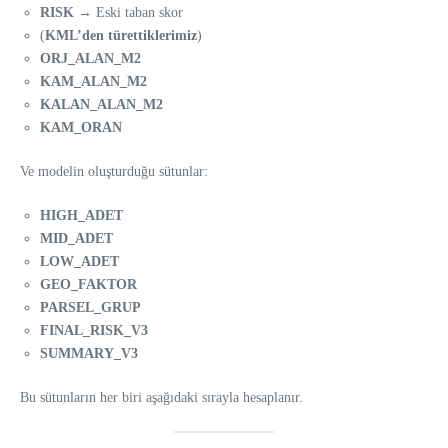
RISK
→ Eski taban skor
(
KML’den türettiklerimiz
)
ORJ_ALAN_M2
KAM_ALAN_M2
KALAN_ALAN_M2
KAM_ORAN
Ve modelin oluşturduğu sütunlar:
HIGH_ADET
MID_ADET
LOW_ADET
GEO_FAKTOR
PARSEL_GRUP
FINAL_RISK_V3
SUMMARY_V3
Bu sütunların her biri aşağıdaki sırayla hesaplanır.