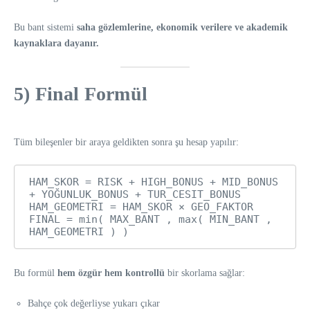
Bu bant sistemi
saha gözlemlerine, ekonomik verilere ve akademik
kaynaklara dayanır.
5) Final Formül
Tüm bileşenler bir araya geldikten sonra şu hesap yapılır:
HAM_SKOR = RISK + HIGH_BONUS + MID_BONUS 
+ YOĞUNLUK_BONUS + TUR_CESIT_BONUS

HAM_GEOMETRI = HAM_SKOR × GEO_FAKTOR

FINAL = min( MAX_BANT , max( MIN_BANT , 
Bu formül
hem özgür hem kontrollü
bir skorlama sağlar:
Bahçe çok değerliyse yukarı çıkar