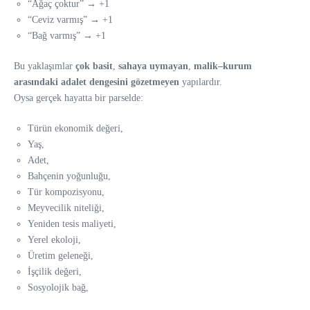
“Ağaç çoktur” → +1
“Ceviz varmış” → +1
“Bağ varmış” → +1
Bu yaklaşımlar
çok basit
,
sahaya uymayan
,
malik–kurum
arasındaki adalet dengesini gözetmeyen
yapılardır.
Oysa gerçek hayatta bir parselde:
Türün ekonomik değeri,
Yaş,
Adet,
Bahçenin yoğunluğu,
Tür kompozisyonu,
Meyvecilik niteliği,
Yeniden tesis maliyeti,
Yerel ekoloji,
Üretim geleneği,
İşçilik değeri,
Sosyolojik bağ,