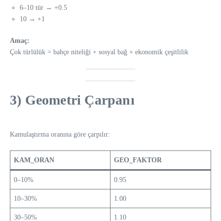
6–10 tür → +0.5
10 → +1
Amaç:
Çok türlülük = bahçe niteliği + sosyal bağ + ekonomik çeşitlilik
3) Geometri Çarpanı
Kamulaştırma oranına göre çarpılır:
KAM_ORAN
GEO_FAKTOR
0–10%
0.95
10–30%
1.00
30–50%
1.10