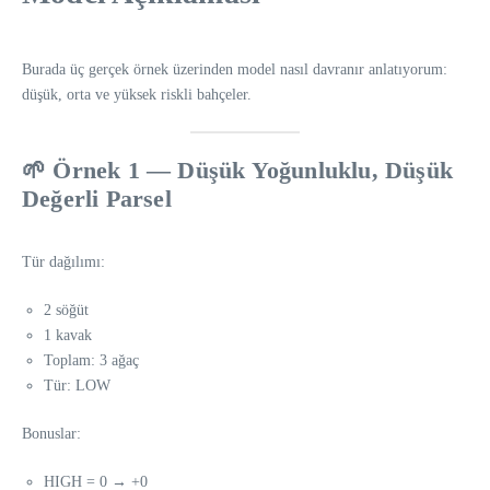
Burada üç gerçek örnek üzerinden model nasıl davranır anlatıyorum:
düşük, orta ve yüksek riskli bahçeler.
🌱
Örnek 1 — Düşük Yoğunluklu, Düşük
Değerli Parsel
Tür dağılımı:
2 söğüt
1 kavak
Toplam: 3 ağaç
Tür: LOW
Bonuslar:
HIGH = 0 → +0