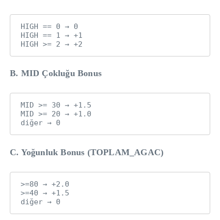
HIGH == 0 → 0

HIGH == 1 → +1

B. MID Çokluğu Bonus
MID >= 30 → +1.5

MID >= 20 → +1.0

C. Yoğunluk Bonus (TOPLAM_AGAC)
>=80 → +2.0

>=40 → +1.5
