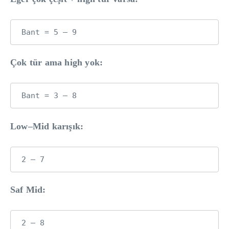
Çok tür ama high yok:
Low–Mid karışık:
Saf Mid: