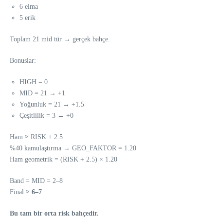
6 elma
5 erik
Toplam 21 mid tür → gerçek bahçe.
Bonuslar:
HIGH = 0
MID = 21 → +1
Yoğunluk = 21 → +1.5
Çeşitlilik = 3 → +0
Ham ≈ RISK + 2.5
%40 kamulaştırma → GEO_FAKTOR = 1.20
Ham geometrik = (RISK + 2.5) × 1.20
Band = MID = 2–8
Final ≈
6–7
Bu tam bir orta risk bahçedir.