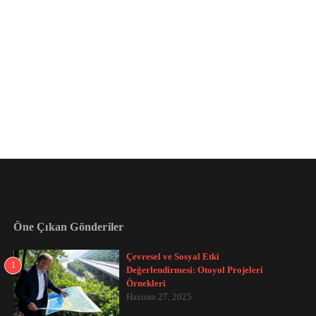
Öne Çıkan Gönderiler
Çevresel ve Sosyal Etki
1
Değerlendirmesi: Otoyol Projeleri
Örnekleri
Haziran 27, 2025