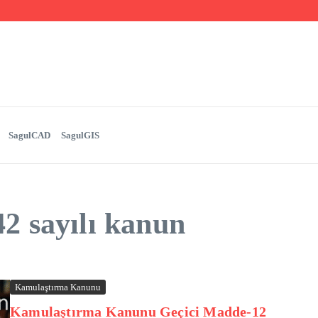
GIS
SagulCAD
SagulGIS
2 sayılı kanun
Kamulaştırma Kanunu
Kamulaştırma Kanunu Geçici Madde-12