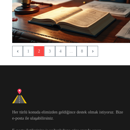
1
2
3
4
...
8
Her türlü konuda elimizden geldiğince destek olmak istiyoruz. Bize
e-posta ile ulaşabilirsiniz.