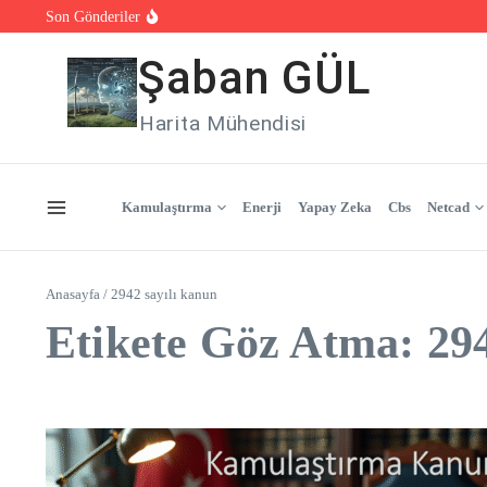
İçeriğe atla
Son Gönderiler
18. Yüzbinlerce veri ve Tek Sistem
19.SagulGIS ile Tek Yerden Yönetim
20.Kurumsallık ve Profesyonel Yönetim İçin Çözüm: Sagul
Şaban GÜL
Harita Mühendisi
Kamulaştırma
Enerji
Yapay Zeka
Cbs
Netcad
Anasayfa
/
2942 sayılı kanun
Etikete Göz Atma: 294